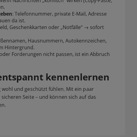
enn Nachrichten „komisch“ wirken (Copy-Paste,
en.
geben
: Telefonnummer, private E-Mail, Adresse
uen da ist.
Geld, Geschenkkarten oder „Notfälle“ → sofort
traßennamen, Hausnummern, Autokennzeichen,
m Hintergrund.
der Forderungen nicht passen, ist ein Abbruch
– entspannt kennenlernen
g wohl und geschützt fühlen. Mit ein paar
r sicheren Seite – und können sich auf das
en.