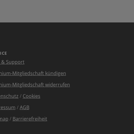
ICE
e & Support
ium-Mitgliedschaft kündigen
ium-Mitgliedschaft widerrufen
enschutz
/
Cookies
ressum
/
AGB
emap
/
Barrierefreiheit