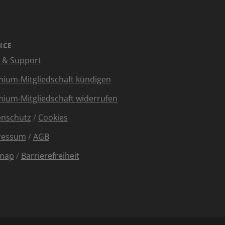
ICE
e & Support
ium-Mitgliedschaft kündigen
ium-Mitgliedschaft widerrufen
enschutz
/
Cookies
ressum
/
AGB
emap
/
Barrierefreiheit