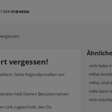
vergessen!
Ähnlich
rt vergessen!
Ich habe 
Was kostet
roblem. Gehe folgendermaßen vor:
Was sind d
Wo kann i
echenden Feld Deinen Benutzernamen
Ich möchte
nen Link zugeschickt, den Du